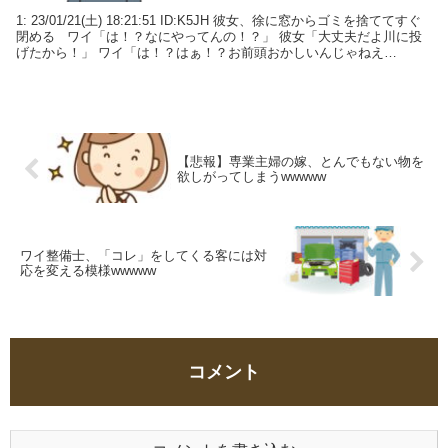
1: 23/01/21(土) 18:21:51 ID:K5JH 彼女、徐に窓からゴミを捨ててすぐ
閉める ワイ「は！？なにやってんの！？」 彼女「大丈夫だよ川に投
げたから！」 ワイ「は！？はぁ！？お前頭おかしいんじゃねえ
の！？」
【悲報】専業主婦の嫁、とんでもない物を
欲しがってしまうwwwww
ワイ整備士、「コレ」をしてくる客には対
応を変える模様wwwww
コメント